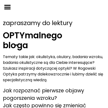
Przejdź
do
treści
zapraszamy do lektury
OPTYmalnego
bl
o-
ga
Tematy takie jak: okulistyka, okulary, badania wzroku,
badania okulistyczne są dla Ciebie interesujące?
Szukasz inspiracji dotyczącej optyki? W Rogowski
Optyka patrzymy dalekowzrocznie i lubimy dzielić się
specjalistyczną wiedzą.
Jak rozpoznać pierwsze objawy
pogorszenia wzroku?
Jak często powinno się zmieniać