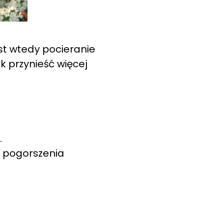
st wtedy pocieranie
 przynieść więcej
.
i pogorszenia