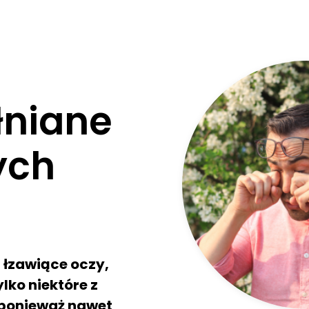
łniane
ych
, łzawiące oczy,
lko niektóre z
 ponieważ nawet