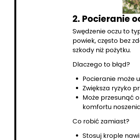
2. Pocieranie 
Swędzenie oczu to ty
powiek, często bez z
szkody niż pożytku.
Dlaczego to błąd?
Pocieranie może u
Zwiększa ryzyko pr
Może przesunąć ok
komfortu noszenia
Co robić zamiast?
Stosuj krople naw