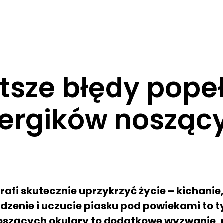
tsze błędy pope
lergików nosząc
rafi skutecznie uprzykrzyć życie – kichanie
dzenie i uczucie piasku pod powiekami to ty
oszących okulary to dodatkowe wyzwanie,