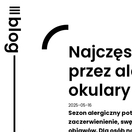
Przejdź
do
treści
blog
Najczęs
przez a
okulary
2025-05-16
Sezon alergiczny pot
zaczerwienienie, swę
objawów. Dla osób n