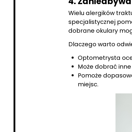
4. Zaniedbywa
Wielu alergików trakt
specjalistycznej pomo
dobrane okulary mog
Dlaczego warto odwie
Optometrysta ocen
Może dobrać inne s
Pomoże dopasować 
miejsc.