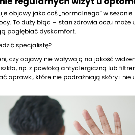
nie regularnych wizyt u optom
uje objawy jako coś „normalnego” w sezonie p
cy. To duży błąd – stan zdrowia oczu może u
ą pogłębiać dyskomfort.
dzić specjalistę?
i, czy objawy nie wpływają na jakość widzen
zkła, np. z powłoką antyalergiczną lub filtre
oprawki, które nie podrażniają skóry i nie 