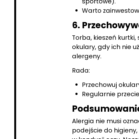
sportowe).
Warto zainwestow
6. Przechowyw
Torba, kieszeń kurtk
okulary, gdy ich nie 
alergeny.
Rada:
Przechowuj okular
Regularnie przecie
Podsumowani
Alergia nie musi ozn
podejście do higien