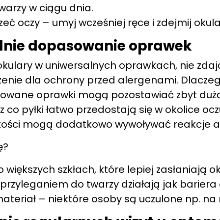
warzy w ciągu dnia.
zeć oczy – umyj wcześniej ręce i zdejmij okula
dnie dopasowanie oprawek
 okulary w uniwersalnych oprawkach, nie zdaj
enie dla ochrony przed alergenami. Dlacz
sowane oprawki mogą pozostawiać zbyt dużą
z co pyłki łatwo przedostają się w okolice ocz
kości mogą dodatkowo wywoływać reakcje al
ę?
 większych szkłach, które lepiej zasłaniają ok
przyleganiem do twarzy działają jak bariera
eriał – niektóre osoby są uczulone np. na n