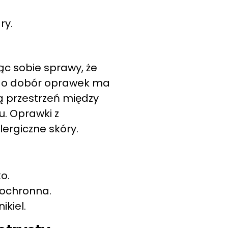
ry.
ąc sobie sprawy, że
ego dobór oprawek ma
 przestrzeń między
u. Oprawki z
ergiczne skóry.
o.
 ochronna.
ikiel.