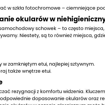
ać w szkła fotochromowe – ciemniejące pod
anie okularów w niehigienicz
i, samochodowy schowek – to często miejsca
używamy. Niestety, są to również miejsca, gd
y w zamkniętym etui, najlepiej sztywnym.
raj także wnętrze etui.
e
aczać rezygnacji z komfortu widzenia. Klucze
y, odpowiednie dopasowanie okularów oraz 