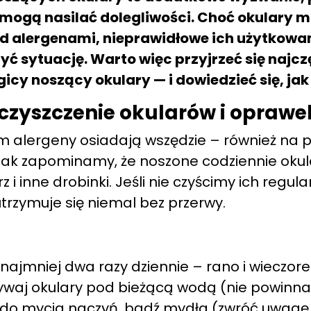
mogą nasilać dolegliwości. Choć okulary mo
d alergenami, nieprawidłowe ich użytkowan
ć sytuację. Warto więc przyjrzeć się najc
gicy noszący okulary — i dowiedzieć się, jak
e czyszczenie okularów i oprawe
 alergeny osiadają wszędzie – również na pow
ak zapominamy, że noszone codziennie okul
z i inne drobinki. Jeśli nie czyścimy ich regula
trzymuje się niemal bez przerwy.
ynajmniej dwa razy dziennie – rano i wieczor
waj okulary pod bieżącą wodą (nie powinna
 do mycia naczyń, bądź mydła (zwróć uwagę, 