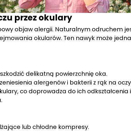
oczu przez okulary
powy objaw alergii. Naturalnym odruchem je
dejmowania okularów. Ten nawyk może jednak
szkodzić delikatną powierzchnię oka.
zeniesienia alergenów i bakterii z rąk na oczy
ulary, co doprowadza do ich odkształcenia 
.
ilżające lub chłodne kompresy.