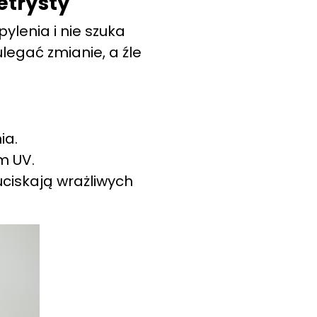
etrysty
ylenia i nie szuka
legać zmianie, a źle
ia.
m UV.
uciskają wrażliwych