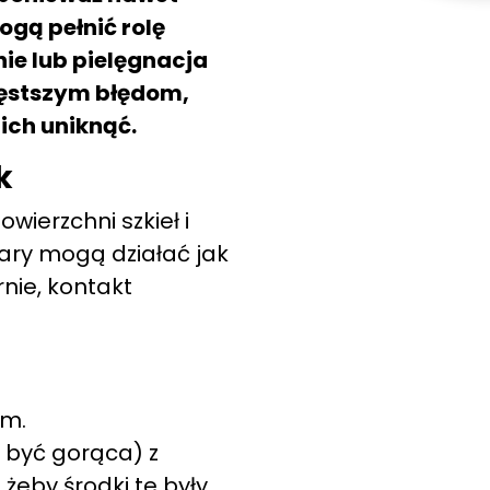
gą pełnić rolę
ie lub pielęgnacja
zęstszym błędom,
 ich uniknąć.
k
ierzchni szkieł i
ary mogą działać jak
rnie, kontakt
em.
 być gorąca) z
żeby środki te były