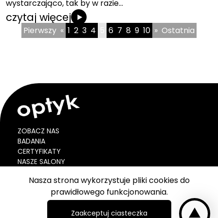
wystarczająco, tak by w razie…
czytaj więcej
Pierwszy
«
1
2
3
4
5
6
7
8
9
10
»
Ostatnia
ZOBACZ NAS
BADANIA
CERTYFIKATY
NASZE SALONY
BLOG
Nasza strona wykorzystuje pliki cookies do
VOUCHER
prawidłowego funkcjonowania.
KONTAKT
okulista
Zaakceptuj ciasteczka