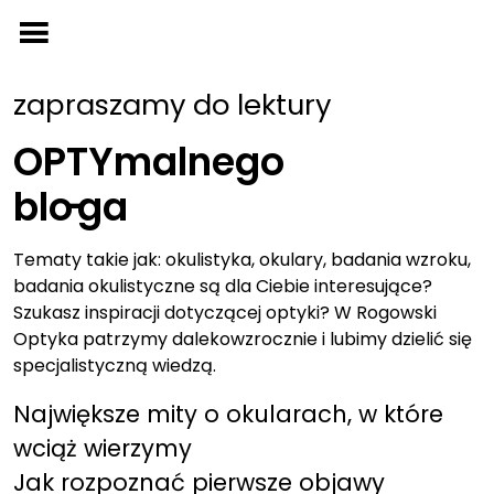
Przejdź
do
treści
zapraszamy do lektury
OPTYmalnego
bl
o-
ga
Tematy takie jak: okulistyka, okulary, badania wzroku,
badania okulistyczne są dla Ciebie interesujące?
Szukasz inspiracji dotyczącej optyki? W Rogowski
Optyka patrzymy dalekowzrocznie i lubimy dzielić się
specjalistyczną wiedzą.
Największe mity o okularach, w które
wciąż wierzymy
Jak rozpoznać pierwsze objawy