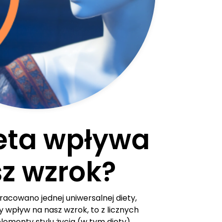
eta wpływa
z wzrok?
racowano jednej uniwersalnej diety,
 wpływ na nasz wzrok, to z licznych
lementy stylu życia (w tym diety)