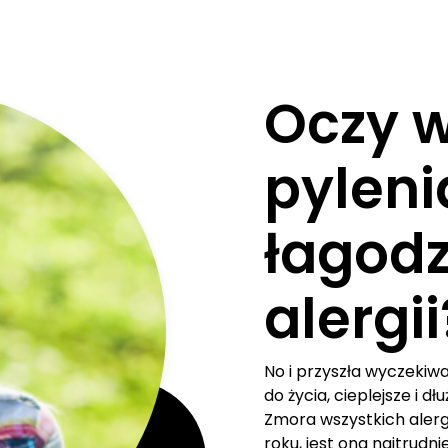
Oczy w
pyleni
łagodz
alergii
No i przyszła wyczekiwa
do życia, cieplejsze i dł
Zmora wszystkich alerg
roku, jest ona najtrudn