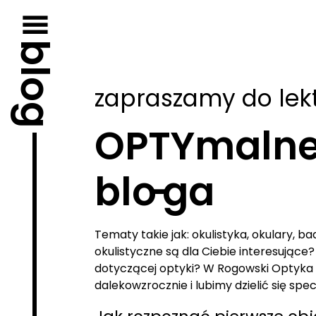
Przejdź
do
treści
blog
zapraszamy do lek
OPTYmaln
bl
o-
ga
Tematy takie jak: okulistyka, okulary, b
okulistyczne są dla Ciebie interesujące? 
dotyczącej optyki? W Rogowski Optyka
dalekowzrocznie i lubimy dzielić się spe