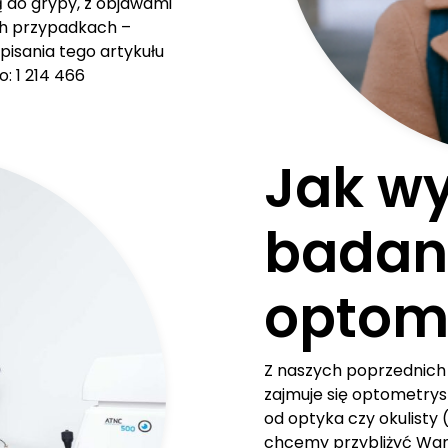
do grypy, z objawami
ych przypadkach –
isania tego artykułu
: 1 214 466
Jak w
badan
optom
Z naszych poprzednich 
zajmuje się optometryst
od optyka czy okulisty 
chcemy przybliżyć Wam