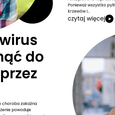
Ponieważ wszystko pyli!
krzewów i…
czytaj więcej
wirus
nąć do
przez
o choroba zakaźna
żenie powoduje