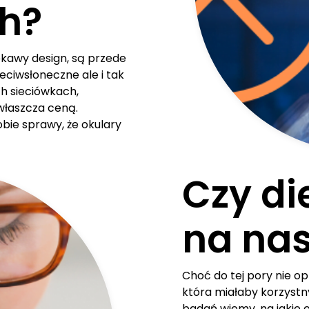
h?
ekawy design, są przede
eciwsłoneczne ale i tak
h sieciówkach,
właszcza ceną.
bie sprawy, że okulary
Czy di
na nas
Choć do tej pory nie op
która miałaby korzystny
badań wiemy, na jakie e