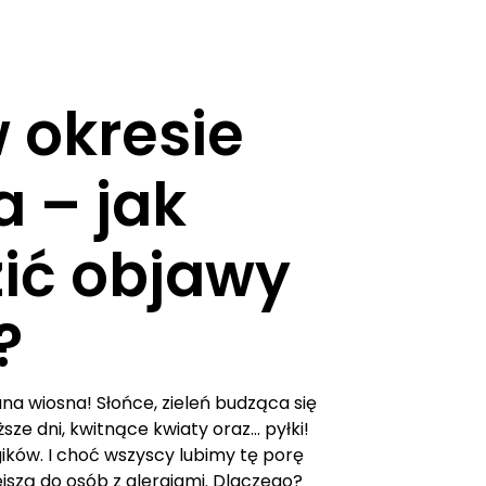
 okresie
a – jak
ić objawy
?
na wiosna! Słońce, zieleń budząca się
uższe dni, kwitnące kwiaty oraz… pyłki!
ików. I choć wszyscy lubimy tę porę
iejszą do osób z alergiami. Dlaczego?