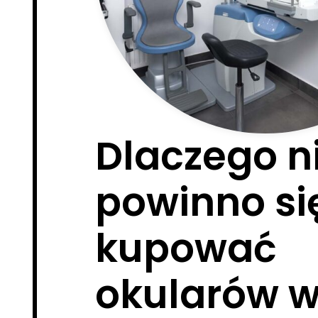
Dlaczego n
powinno si
kupować
okularów 