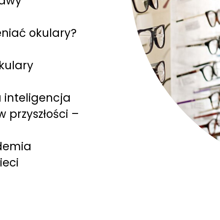
jawy
eniać okulary?
kulary
a inteligencja
 przyszłości –
idemia
ieci