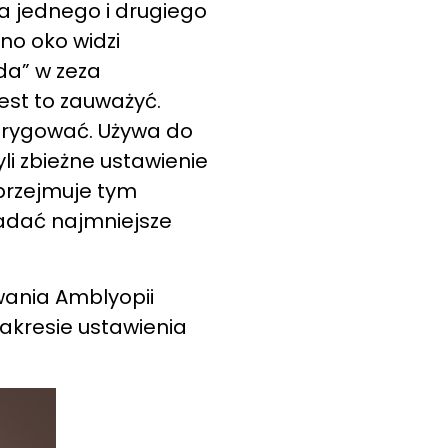
a jednego i drugiego
no oko widzi
ada” w zeza
jest to zauważyć.
korygować. Używa do
li zbieżne ustawienie
 przejmuje tym
badać najmniejsze
wania Amblyopii
zakresie ustawienia