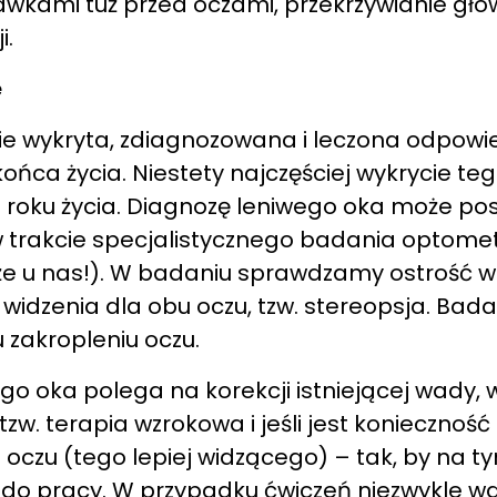
wkami tuż przed oczami, przekrzywianie gło
i.
e
nie wykryta, zdiagnozowana i leczona odpowi
ońca życia. Niestety najczęściej wykrycie teg
 roku życia. Diagnozę leniwego oka może post
 trakcie specjalistycznego badania optome
e u nas!). W badaniu sprawdzamy ostrość wz
widzenia dla obu oczu, tzw. stereopsja. Bada
 zakropleniu oczu.
go oka polega na korekcji istniejącej wady,
w. terapia wzrokowa i jeśli jest konieczność o
 oczu (tego lepiej widzącego) – tak, by na
 do pracy. W przypadku ćwiczeń niezwykle wa