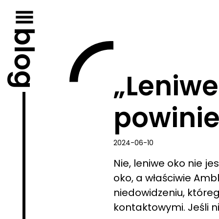
Przejdź
do
treści
blog
„Leniwe
powinie
2024-06-10
Nie, leniwe oko nie j
oko, a właściwie Amb
niedowidzeniu, które
kontaktowymi. Jeśli