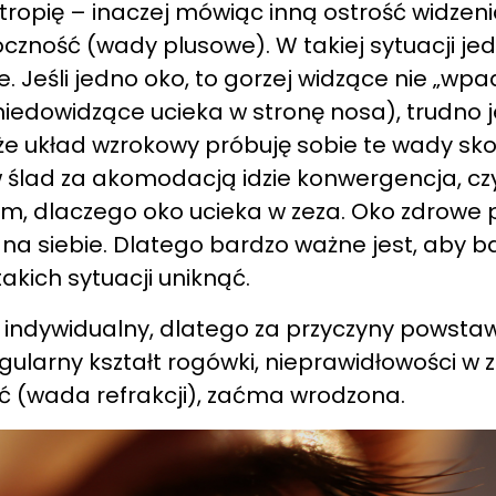
tropię – inaczej mówiąc inną ostrość widzeni
czność (wady plusowe). W takiej sytuacji jed
e. Jeśli jedno oko, to gorzej widzące nie „wp
 niedowidzące ucieka w stronę nosa), trudno 
o, że układ wzrokowy próbuję sobie te wady s
 ślad za akomodacją idzie konwergencja, czy
dem, dlaczego oko ucieka w zeza. Oko zdrowe
a siebie. Dlatego bardzo ważne jest, aby 
akich sytuacji uniknąć.
 indywidualny, dlatego za przyczyny powsta
egularny kształt rogówki, nieprawidłowości w 
ć (wada refrakcji), zaćma wrodzona.