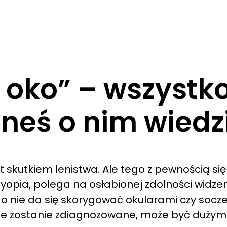
 oko” – wszystk
neś o nim wiedz
est skutkiem lenistwa. Ale tego z pewnością si
lyopia, polega na osłabionej zdolności widz
go nie da się skorygować okularami czy soc
 nie zostanie zdiagnozowane, może być duży