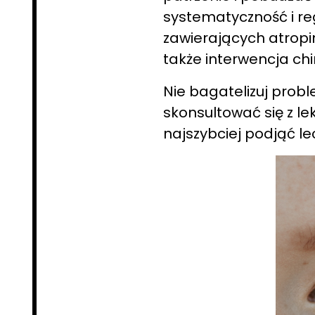
systematyczność i re
zawierających atropi
także interwencja chi
Nie bagatelizuj prob
skonsultować się z l
najszybciej podjąć le