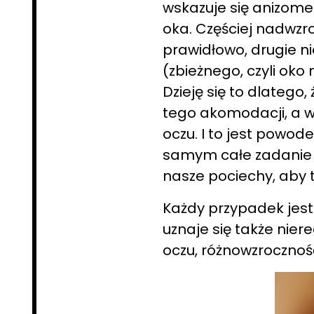
wskazuje się anizome
oka. Częściej nadwzro
prawidłowo, drugie ni
(zbieżnego, czyli oko
Dzieję się to dlateg
tego akomodacji, a w
oczu. I to jest powo
samym całe zadanie n
nasze pociechy, aby t
Każdy przypadek jest
uznaje się także nier
oczu, różnowzrocznoś