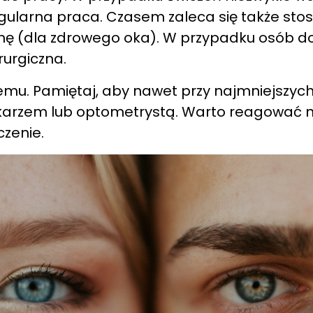
gularna praca. Czasem zaleca się także stos
nę (dla zdrowego oka). W przypadku osób do
rurgiczna.
lemu. Pamiętaj, aby nawet przy najmniejszyc
ekarzem lub optometrystą. Warto reagować n
czenie.