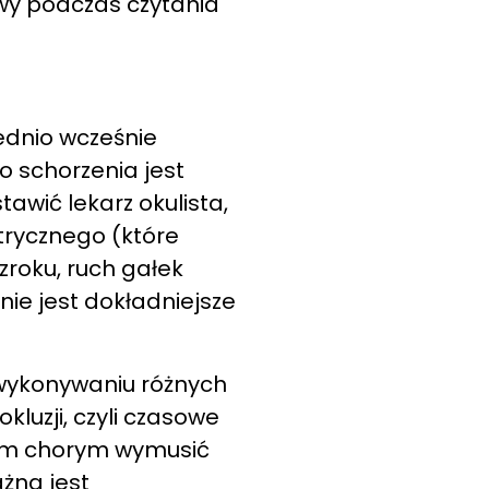
wy podczas czytania
ednio wcześnie
o schorzenia jest
awić lekarz okulista,
trycznego (które
roku, ruch gałek
nie jest dokładniejsze
 wykonywaniu różnych
kluzji, czyli czasowe
 tym chorym wymusić
żna jest