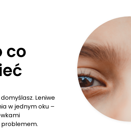
o co
ieć
ę domyślasz. Leniwe
enia w jednym oku –
zewkami
m problemem.