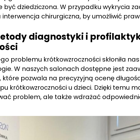
e być dziedziczona. W przypadku wykrycia 
 interwencja chirurgiczna, by umożliwić praw
ody diagnostyki i profilaktyk
ości
 problemu krótkowzroczności skłoniła nas 
gie. W naszych salonach dostępne jest z
 które pozwala na precyzyjną ocenę długości
u krótkowzroczności u dzieci. Dzięki temu m
wać problem, ale także wdrażać odpowiednie