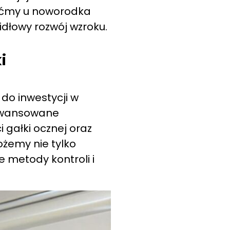
zaćmy u noworodka
idłowy rozwój wzroku.
i
do inwestycji w
aawansowane
 gałki ocznej oraz
ożemy nie tylko
 metody kontroli i