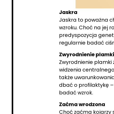
Jaskra
Jaskra to poważna ch
wzroku. Choć na jej r
predyspozycja genety
regularnie badać ciś
Zwyrodnienie plamki
Zwyrodnienie plamki 
widzenia centralnego.
także uwarunkowania 
dbać o profilaktykę 
badać wzrok.
Zaćma wrodzona
Choć zaćma kojarzy si