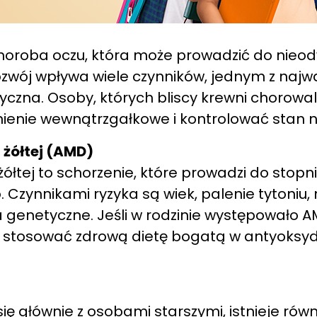
oroba oczu, która może prowadzić do nieod
ozwój wpływa wiele czynników, jednym z najwa
czna. Osoby, których bliscy krewni chorowali
nienie wewnątrzgałkowe i kontrolować stan
 żółtej (AMD)
żółtej to schorzenie, które prowadzi do sto
 Czynnikami ryzyka są wiek, palenie tytoniu, 
genetyczne. Jeśli w rodzinie występowało A
– stosować zdrową dietę bogatą w antyoksyd
ę głównie z osobami starszymi, istnieje równ