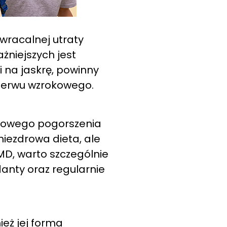
wracalnej utraty
żniejszych jest
 na jaskrę, powinny
 nerwu wzrokowego.
pniowego pogorszenia
niezdrowa dieta, ale
MD, warto szczególnie
anty oraz regularnie
ież jej forma