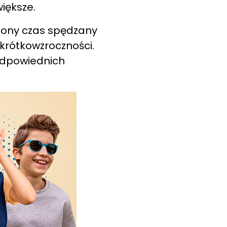
iększe.
czony czas spędzany
krótkowzroczności.
 odpowiednich