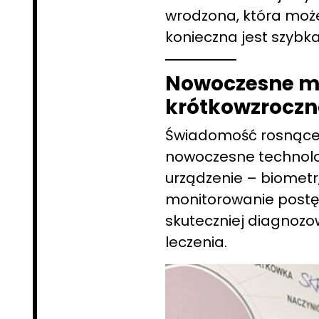
wrodzona, która moż
konieczna jest szybka
Nowoczesne met
krótkowzroczn
Świadomość rosnącego
nowoczesne technolo
urządzenie – biometr,
monitorowanie postęp
skuteczniej diagnozo
leczenia.