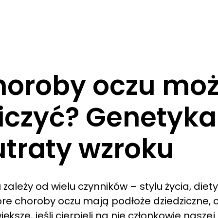
horoby oczu mo
iczyć? Genetyka
utraty wzroku
ależy od wielu czynników – stylu życia, diety
óre choroby oczu mają podłoże dziedziczne, c
ększe, jeśli cierpieli na nie członkowie naszej