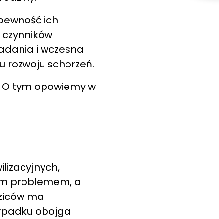
 pewność ich
m czynników
badania i wczesna
 rozwoju schorzeń.
? O tym opowiemy w
lizacyjnych,
tym problemem, a
dziców ma
zypadku obojga