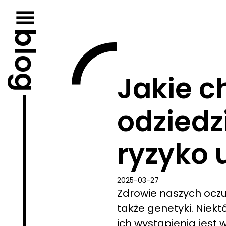
Przejdź
do
treści
blog
Jakie c
odziedz
ryzyko 
2025-03-27
Zdrowie naszych oczu z
także genetyki. Niekt
ich wystąpienia jest wi