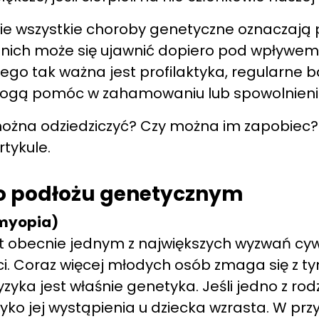
ie wszystkie choroby genetyczne oznaczają
z nich może się ujawnić dopiero pod wpływe
ego tak ważna jest profilaktyka, regularne 
mogą pomóc w zahamowaniu lub spowolnieniu
można odziedziczyć? Czy można im zapobiec
tykule.
o podłożu genetycznym
myopia)
t obecnie jednym z największych wyzwań cywi
ci. Coraz więcej młodych osób zmaga się z 
zyka jest właśnie genetyka. Jeśli jedno z ro
zyko jej wystąpienia u dziecka wzrasta. W pr