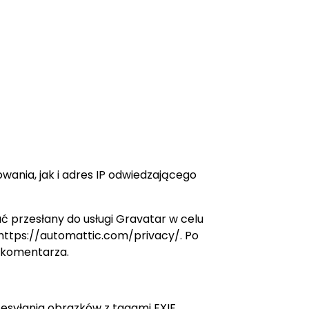
ania, jak i adres IP odwiedzającego
 przesłany do usługi Gravatar w celu
 https://automattic.com/privacy/. Po
o komentarza.
zesyłania obrazków z tagami EXIF