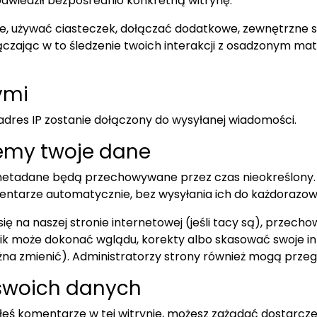
odwiedził bezpośrednio konkretną witrynę.
ie, używać ciasteczek, dołączać dodatkowe, zewnętrzne 
zając w to śledzenie twoich interakcji z osadzonym mater
ymi
 adres IP zostanie dołączony do wysyłanej wiadomości.
emy twoje dane
i metadane będą przechowywane przez czas nieokreślony. 
entarze automatycznie, bez wysyłania ich do każdorazow
się na naszej stronie internetowej (jeśli tacy są), przec
k może dokonać wglądu, korekty albo skasować swoje inf
ożna zmienić). Administratorzy strony również mogą przeg
swoich danych
ałeś komentarze w tej witrynie, możesz zażądać dostarc