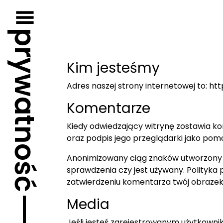
Przejdź
do
treści
prywatność
Kim jesteśmy
Adres naszej strony internetowej to: ht
Komentarze
Kiedy odwiedzający witrynę zostawia k
oraz podpis jego przeglądarki jako po
Anonimizowany ciąg znaków utworzony z
sprawdzenia czy jest używany. Polityka
zatwierdzeniu komentarza twój obrazek 
Media
Jeśli jesteś zarejestrowanym użytkowni