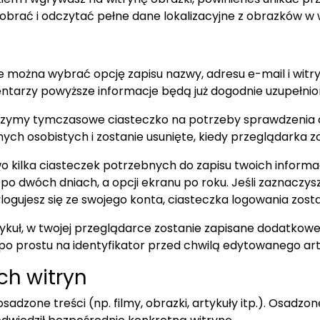
obrać i odczytać pełne dane lokalizacyjne z obrazków w w
ie można wybrać opcję zapisu nazwy, adresu e-mail i witry
ntarzy powyższe informacje będą już dogodnie uzupełnio
worzymy tymczasowe ciasteczko na potrzeby sprawdzenia 
ych osobistych i zostanie usunięte, kiedy przeglądarka z
kilka ciasteczek potrzebnych do zapisu twoich informac
o dwóch dniach, a opcji ekranu po roku. Jeśli zaznaczys
ogujesz się ze swojego konta, ciasteczka logowania zost
rtykuł, w twojej przeglądarce zostanie zapisane dodatkowe
o prostu na identyfikator przed chwilą edytowanego arty
ch witryn
sadzone treści (np. filmy, obrazki, artykuły itp.). Osadzon