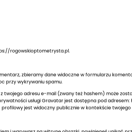
tps://rogowskioptometrysta.pl.
omentarz, zbieramy dane widoczne w formularzu komentow
moc przy wykrywaniu spamu.
 twojego adresu e-mail (zwany też hashem) może zostać
 prywatności usługi Gravatar jest dostępna pod adresem:
profilowy jest widoczny publicznie w kontekście twojeg
kiem i wgrywasz na witrynę obrazki, powinieneś unikać pr